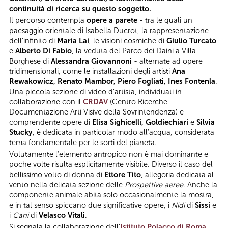
continuità di ricerca su questo soggetto.
Il percorso contempla
opere a parete
- tra le quali un
paesaggio orientale di Isabella Ducrot, la rappresentazione
dell'infinito di
Maria Lai
, le visioni cosmiche di
Giulio Turcato
e
Alberto Di Fabio
, la veduta del Parco dei Daini a Villa
Borghese di
Alessandra Giovannoni
- alternate ad opere
tridimensionali, come le installazioni degli artisti
Ana
Rewakowicz, Renato Mambor, Piero Fogliati, Ines Fontenla
.
Una piccola sezione di video d’artista, individuati in
collaborazione con il
CRDAV
(Centro Ricerche
Documentazione Arti Visive della Sovrintendenza) e
comprendente opere di
Elisa Sighicelli, Goldiechiari
e
Silvia
Stucky
, è dedicata in particolar modo all'acqua, considerata
tema fondamentale per le sorti del pianeta.
Volutamente l’elemento antropico non è mai dominante e
poche volte risulta esplicitamente visibile. Diverso il caso del
bellissimo volto di donna di
Ettore Tito
, allegoria dedicata al
vento nella delicata sezione delle
Prospettive aeree
. Anche la
componente animale abita solo occasionalmente la mostra,
e in tal senso spiccano due significative opere, i
Nidi
di
Sissi
e
i
Cani
di
Velasco Vitali
.
Si segnala la collaborazione dell’
Istituto Polacco di Roma