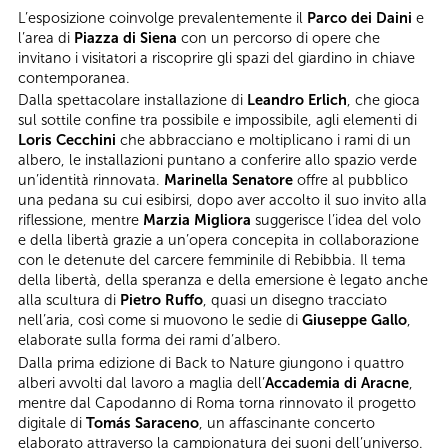
L’esposizione coinvolge prevalentemente il
Parco dei Daini
e
l’area di
Piazza di Siena
con un percorso di opere che
invitano i visitatori a riscoprire gli spazi del giardino in chiave
contemporanea.
Dalla spettacolare installazione di
Leandro Erlich
, che gioca
sul sottile confine tra possibile e impossibile, agli elementi di
Loris Cecchini
che abbracciano e moltiplicano i rami di un
albero, le installazioni puntano a conferire allo spazio verde
un’identità rinnovata.
Marinella Senatore
offre al pubblico
una pedana su cui esibirsi, dopo aver accolto il suo invito alla
riflessione, mentre
Marzia Migliora
suggerisce l’idea del volo
e della libertà grazie a un’opera concepita in collaborazione
con le detenute del carcere femminile di Rebibbia. Il tema
della libertà, della speranza e della emersione è legato anche
alla scultura di
Pietro Ruffo
, quasi un disegno tracciato
nell’aria, così come si muovono le sedie di
Giuseppe Gallo
,
elaborate sulla forma dei rami d’albero.
Dalla prima edizione di Back to Nature giungono i quattro
alberi avvolti dal lavoro a maglia dell’
Accademia di Aracne
,
mentre dal Capodanno di Roma torna rinnovato il progetto
digitale di
Tomás Saraceno
, un affascinante concerto
elaborato attraverso la campionatura dei suoni dell’universo.