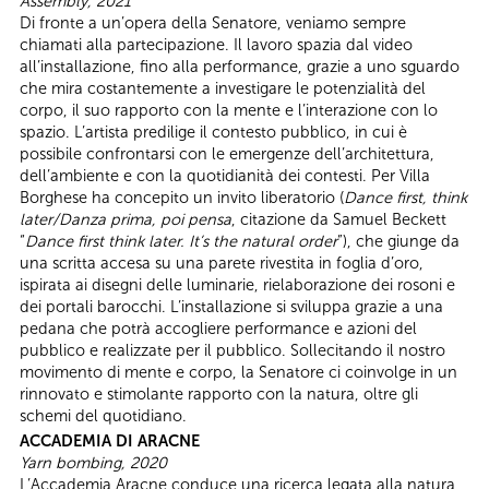
Assembly, 2021
Di fronte a un’opera della Senatore, veniamo sempre
chiamati alla partecipazione. Il lavoro spazia dal video
all’installazione, fino alla performance, grazie a uno sguardo
che mira costantemente a investigare le potenzialità del
corpo, il suo rapporto con la mente e l’interazione con lo
spazio. L’artista predilige il contesto pubblico, in cui è
possibile confrontarsi con le emergenze dell’architettura,
dell’ambiente e con la quotidianità dei contesti. Per Villa
Borghese ha concepito un invito liberatorio (
Dance first, think
later/Danza prima, poi pensa
, citazione da Samuel Beckett
“
Dance first think later. It’s the natural order
”), che giunge da
una scritta accesa su una parete rivestita in foglia d’oro,
ispirata ai disegni delle luminarie, rielaborazione dei rosoni e
dei portali barocchi. L’installazione si sviluppa grazie a una
pedana che potrà accogliere performance e azioni del
pubblico e realizzate per il pubblico. Sollecitando il nostro
movimento di mente e corpo, la Senatore ci coinvolge in un
rinnovato e stimolante rapporto con la natura, oltre gli
schemi del quotidiano.
ACCADEMIA DI ARACNE
Yarn bombing, 2020
L’Accademia Aracne conduce una ricerca legata alla natura