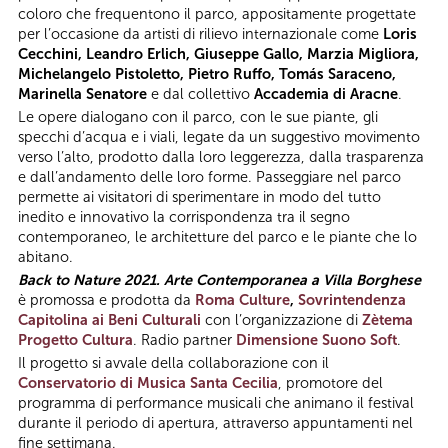
coloro che frequentono il parco, appositamente progettate
per l’occasione da artisti di rilievo internazionale come
Loris
Cecchini, Leandro Erlich, Giuseppe Gallo, Marzia Migliora,
Michelangelo Pistoletto, Pietro Ruffo, Tomás Saraceno,
Marinella Senatore
e dal collettivo
Accademia di Aracne
.
Le opere dialogano con il parco, con le sue piante, gli
specchi d’acqua e i viali, legate da un suggestivo movimento
verso l’alto, prodotto dalla loro leggerezza, dalla trasparenza
e dall’andamento delle loro forme. Passeggiare nel parco
permette ai visitatori di sperimentare in modo del tutto
inedito e innovativo la corrispondenza tra il segno
contemporaneo, le architetture del parco e le piante che lo
abitano.
Back to Nature 2021. Arte Contemporanea a Villa Borghese
è promossa e prodotta da
Roma Culture
,
Sovrintendenza
Capitolina ai Beni Culturali
con l’organizzazione di
Zètema
Progetto Cultura
. Radio partner
Dimensione Suono Soft
.
Il progetto si avvale della collaborazione con il
Conservatorio di Musica Santa Cecilia
, promotore del
programma di performance musicali che animano il festival
durante il periodo di apertura, attraverso appuntamenti nel
fine settimana.