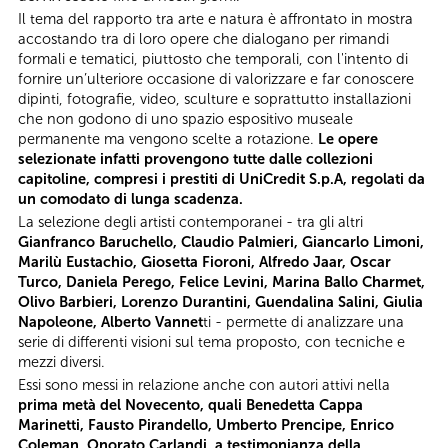
Il tema del rapporto tra arte e natura è affrontato in mostra
accostando tra di loro opere che dialogano per rimandi
formali e tematici, piuttosto che temporali, con l'intento di
fornire un’ulteriore occasione di valorizzare e far conoscere
dipinti, fotografie, video, sculture e soprattutto installazioni
che non godono di uno spazio espositivo museale
permanente ma vengono scelte a rotazione.
Le opere
selezionate infatti provengono tutte dalle collezioni
capitoline, compresi i prestiti di UniCredit S.p.A, regolati da
un comodato di lunga scadenza.
La selezione degli artisti contemporanei - tra gli altri
Gianfranco Baruchello, Claudio Palmieri, Giancarlo Limoni,
Marilù Eustachio, Giosetta Fioroni, Alfredo Jaar, Oscar
Turco, Daniela Perego, Felice Levini, Marina Ballo Charmet,
Olivo Barbieri, Lorenzo Durantini, Guendalina Salini, Giulia
Napoleone, Alberto Vannet
ti - permette di analizzare una
serie di differenti visioni sul tema proposto, con tecniche e
mezzi diversi.
Essi sono messi in relazione anche con autori attivi nella
prima metà del Novecento, quali Benedetta Cappa
Marinetti, Fausto Pirandello, Umberto Prencipe, Enrico
Coleman, Onorato Carlandi, a testimonianza della