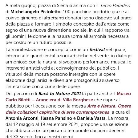
A metà giugno, piazza di Siena si anima con il
Terzo Paradiso
di
Michelangelo Pistoletto
: 100 panchine prodotte grazie al
coinvolgimento di altrettanti donatori sono disposte sul prato
della piazza a formare il simbolo concepito dall’artista come
segno di una nuova dimensione sociale, in cui il rapporto tra
gli uomini, le donne e la natura torna all’armonia necessaria
per costruire un futuro possibile.
La manifestazione è concepita come un
festival
nel quale,
intorno alle grandi installazioni artistiche nel verde, in dialogo
armonioso con la natura, si svolgono performance musicali e
interventi artistici volti al coinvolgimento del pubblico. I
visitatori della mostra possono interagire con le opere
elaborate dagli artisti e diventare protagonisti attraverso
l’interazione con alcune delle opere.
Del percorso di
Back to Nature 2021
fa parte anche il
Museo
Carlo Bilotti – Aranciera di Villa Borghese
che riapre al
pubblico per l’occasione con la mostra
Arte e Natura
.
Opere
dalle collezioni capitoline di arte contemporanea
, a cura di
Antonia Arconti
,
Ileana Pansino
e
Daniela Vasta
. La mostra,
dal 12 maggio al 19 settembre 2021, propone una selezione
che abbraccia un ampio arco temporale dai primi decenni
del XX secolo fino ai nostri giorni.