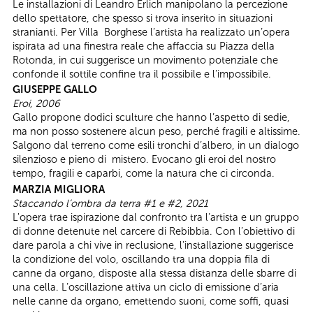
Le installazioni di Leandro Erlich manipolano la percezione
dello spettatore, che spesso si trova inserito in situazioni
stranianti. Per Villa Borghese l’artista ha realizzato un’opera
ispirata ad una finestra reale che affaccia su Piazza della
Rotonda, in cui suggerisce un movimento potenziale che
confonde il sottile confine tra il possibile e l’impossibile.
GIUSEPPE GALLO
Eroi, 2006
Gallo propone dodici sculture che hanno l’aspetto di sedie,
ma non posso sostenere alcun peso, perché fragili e altissime.
Salgono dal terreno come esili tronchi d’albero, in un dialogo
silenzioso e pieno di mistero. Evocano gli eroi del nostro
tempo, fragili e caparbi, come la natura che ci circonda.
MARZIA MIGLIORA
Staccando l’ombra da terra #1 e #2, 2021
L'opera trae ispirazione dal confronto tra l’artista e un gruppo
di donne detenute nel carcere di Rebibbia. Con l’obiettivo di
dare parola a chi vive in reclusione, l’installazione suggerisce
la condizione del volo, oscillando tra una doppia fila di
canne da organo, disposte alla stessa distanza delle sbarre di
una cella. L’oscillazione attiva un ciclo di emissione d’aria
nelle canne da organo, emettendo suoni, come soffi, quasi