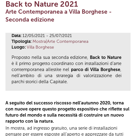
Back to Nature 2021
Tu sei qui
Arte Contemporanea a Villa Borghese -
Seconda edizione
Data:
12/05/2021 - 25/07/2021
Tipologia:
Mostra|Arte Contemporanea
Luogo:
Villa Borghese
Proposto nella sua seconda edizione,
Back to Nature
è il primo progetto coordinato con installazioni d'arte
contemporanea allestite nel
parco di Villa Borghese
,
nell’ambito di una strategia di valorizzazione dei
parchi storici della Capitale.
A seguito del successo riscosso nell’autunno 2020, torna
con nuove opere questo progetto espositivo che riflette sul
futuro del mondo e sulla necessità di costruire un nuovo
rapporto con la natura.
In mostra, ad ingresso gratuito, una serie di installazioni
pensate per essere esposte all’aperto e apprezzate da tutti